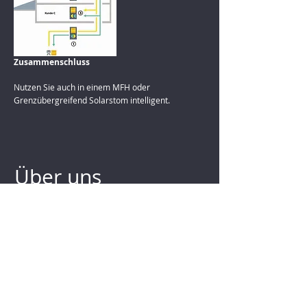
Zusammenschluss
Nutzen Sie auch in einem MFH oder
Grenzübergreifend Solarstom intelligent.
Über uns
Stöckli Solartechnik wurde 2023 als
Einmannbetrieb gegründet. Wir sind spezialisiert
auf den Bau, die Planung und die Projektleitung
von Solaranlagen, Batteriespeicher,
Eigenverbrauchs-Optimierung und
Energiemanagement.
Von der Beratung zur
Planung und Ausführung kommt alles aus einer
Hand. Lokal verankert führen wir Projekte in der